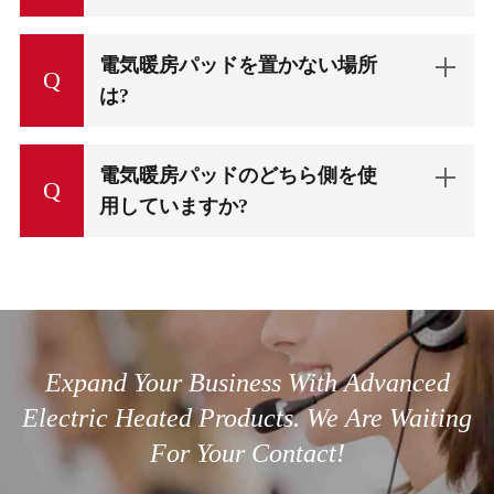
電気暖房パッドを置かない場所
Q
は?
電気暖房パッドのどちら側を使
Q
用していますか?
Expand Your Business With Advanced
Electric Heated Products. We Are Waiting
For Your Contact!